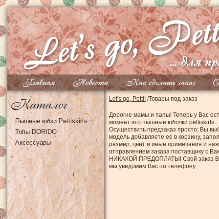
Let's go, Petti!
/
Товары под заказ
Дорогие мамы и папы! Теперь у Вас ес
Пышные юбки Pettiskirts
момент это пышные юбочки pettiskirts .
Осуществить предзаказ просто: Вы в
Топы DORIDO
модель добавляете ее в корзину, запо
Аксессуары
размер, цвет и иные примечания и на
отправлением заказа поставщику с Ва
НИКАКОЙ ПРЕДОПЛАТЫ! Свой заказ Вы 
мы уведомим Вас по телефону