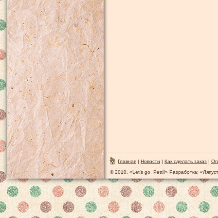
Главная
|
Новости
|
Как сделать заказ
|
Оп
© 2010, «Let's go, Petti!» Разработка: «Ляпу